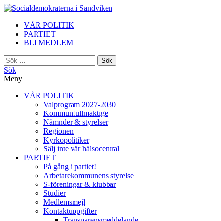
i Sandviken
VÅR POLITIK
PARTIET
BLI MEDLEM
Sök
efter:
Sök
Meny
VÅR POLITIK
Valprogram 2027-2030
Kommunfullmäktige
Nämnder & styrelser
Regionen
Kyrkopolitiker
Sälj inte vår hälsocentral
PARTIET
På gång i partiet!
Arbetarekommunens styrelse
S-föreningar & klubbar
Studier
Medlemsmejl
Kontaktuppgifter
Transparensmeddelande