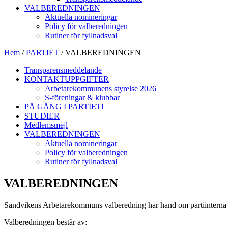
VALBEREDNINGEN
Aktuella nomineringar
Policy för valberedningen
Rutiner för fyllnadsval
Hem
/
PARTIET
/
VALBEREDNINGEN
Transparensmeddelande
KONTAKTUPPGIFTER
Arbetarekommunens styrelse 2026
S-föreningar & klubbar
PÅ GÅNG I PARTIET!
STUDIER
Medlemsmejl
VALBEREDNINGEN
Aktuella nomineringar
Policy för valberedningen
Rutiner för fyllnadsval
VALBEREDNINGEN
Sandvikens Arbetarekommuns valberedning har hand om partiinterna 
Valberedningen består av: