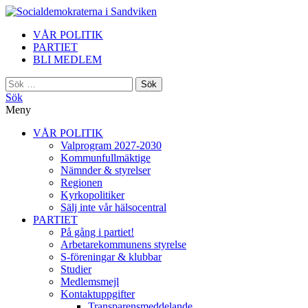
i Sandviken
VÅR POLITIK
PARTIET
BLI MEDLEM
Sök
efter:
Sök
Meny
VÅR POLITIK
Valprogram 2027-2030
Kommunfullmäktige
Nämnder & styrelser
Regionen
Kyrkopolitiker
Sälj inte vår hälsocentral
PARTIET
På gång i partiet!
Arbetarekommunens styrelse
S-föreningar & klubbar
Studier
Medlemsmejl
Kontaktuppgifter
Transparensmeddelande